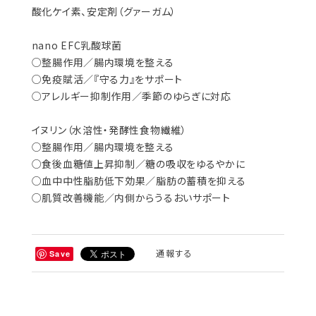
酸化ケイ素、安定剤（グァーガム）
nano EFC乳酸球菌
○整腸作用／腸内環境を整える
○免疫賦活／『守る力』をサポート
○アレルギー抑制作用／季節のゆらぎに対応
イヌリン（水溶性・発酵性食物繊維）
○整腸作用／腸内環境を整える
○食後血糖値上昇抑制／糖の吸収をゆるやかに
○血中中性脂肪低下効果／脂肪の蓄積を抑える
○肌質改善機能／内側からうるおいサポート
通報する
Save