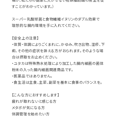
殖が、私たちの健康に欠かせない短鎖脂肪酸の産生を促
すことがわかっています。）
スーパー乳酸球菌と食物繊維イヌリンのダブル効果で
理想的な腸内環境を手に入れてください。
【安全上の注意】
・体質・体調によりごくまれに、かゆみ、吹き出物、湿疹、下
痢、その他の症状を訴える方がおられます。そのような場
合は摂取をお止めください。
・ユタカは特殊熱水処理により加工した腸内細菌の菌体
粉末の入った腸内細菌関連商品です。
・医薬品ではありません。
・食生活は主食、主菜、副菜を基本に食事のバランスを。
【こんな方におすすめします】
疲れが取れないと感じる方
メタボが気になる方
体調管理を始めたい方