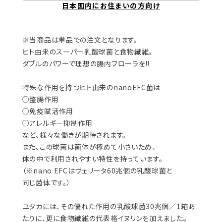
日本国内にお住まいの方向け
※当商品は単品での注文となります。
ヒト由来のスーパー乳酸球菌と食物繊維。
ダブルのパワーで理想の腸内フローラを‼️
特殊な作用を持つヒト由来のnanoEFC菌は
○整腸作用
○免疫賦活作用
○アレルギー抑制作用
など、様々な働きが期待されます。
また、この球菌は菌体が極めて小さいため、
体の中で利用されやすい特性を持っています。
（※nano EFCはヴェリータ60兆個の乳酸球菌と
同じ菌体です。）
ユタカには、その優れた作用の乳酸球菌30兆個／1箱あ
たりに、更に食物繊維の代表格イヌリンを加えました。