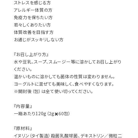
ストレスを感じる方
アレルギー体質の方
免疫力を保ちたい方
若々しくありたい方
体質改善を目指す方
お通じがスッキリしない方
『お召し上がり方』
水や豆乳、スープ、スムージー等に溶かしてお召し上がり
ください。
温かいものに溶かしても菌体の性質は変わりません。
ヨーグルトに混ぜても美味しく、食べやすくなります。
※開封後（包）は全て使い切ってください。
『内容量』
一箱あたり120g（2g✖️60包）
『原材料』
イヌリン（タイ製造）殺菌乳酸球菌、デキストリン／微粒二