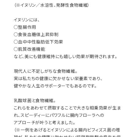
（※イヌリン／水溶性、発酵性食物繊維）
イヌリンには、
○整腸作用
○食後血糖値上昇抑制
○血中中性脂肪低下効果
○肌質改善機能
など、美にも健康維持にも嬉しい効果が期待されます。
現代人に不足しがちな食物繊維。
実は私たちの健康に欠かせない栄養素であり、
健やかな人生のサポーターでもあるのです。
乳酸球菌と食物繊維。
これらをあわせて摂取することで大きな相乗効果が生ま
れ、スピーディーにパワフルに腸内フローラへの
アプローチが叶うと考えました。
（※一例をあげるとイヌリンによる腸内ビフィズス菌の増