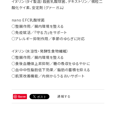
イヌリン（タイ製造）殺菌乳酸球菌、デキストリン／微粒二
酸化ケイ素、安定剤（グァーガム）
nano EFC乳酸球菌
○整腸作用／腸内環境を整える
○免疫賦活／『守る力』をサポート
○アレルギー抑制作用／季節のゆらぎに対応
イヌリン（水溶性・発酵性食物繊維）
○整腸作用／腸内環境を整える
○食後血糖値上昇抑制／糖の吸収をゆるやかに
○血中中性脂肪低下効果／脂肪の蓄積を抑える
○肌質改善機能／内側からうるおいサポート
通報する
Save