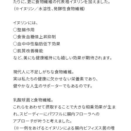
たりに、更に食物繊維の代表格イヌリンを加えました。
（※イヌリン／水溶性、発酵性食物繊維）
イヌリンには、
○整腸作用
○食後血糖値上昇抑制
○血中中性脂肪低下効果
○肌質改善機能
など、美にも健康維持にも嬉しい効果が期待されます。
現代人に不足しがちな食物繊維。
実は私たちの健康に欠かせない栄養素であり、
健やかな人生のサポーターでもあるのです。
乳酸球菌と食物繊維。
これらをあわせて摂取することで大きな相乗効果が生ま
れ、スピーディーにパワフルに腸内フローラへの
アプローチが叶うと考えました。
（※一例をあげるとイヌリンによる腸内ビフィズス菌の増