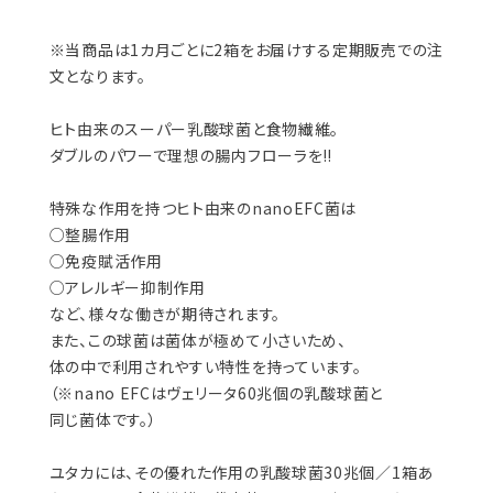
※当商品は1カ月ごとに2箱をお届けする定期販売での注
文となります。
ヒト由来のスーパー乳酸球菌と食物繊維。
ダブルのパワーで理想の腸内フローラを‼️
特殊な作用を持つヒト由来のnanoEFC菌は
○整腸作用
○免疫賦活作用
○アレルギー抑制作用
など、様々な働きが期待されます。
また、この球菌は菌体が極めて小さいため、
体の中で利用されやすい特性を持っています。
（※nano EFCはヴェリータ60兆個の乳酸球菌と
同じ菌体です。）
ユタカには、その優れた作用の乳酸球菌30兆個／1箱あ